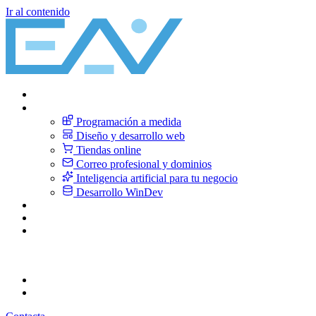
Ir al contenido
Inicio
Servicios
Programación a medida
Diseño y desarrollo web
Tiendas online
Correo profesional y dominios
Inteligencia artificial para tu negocio
Desarrollo WinDev
Sobre nosotros
Blog
Contacto
CA
Català
ES
Español