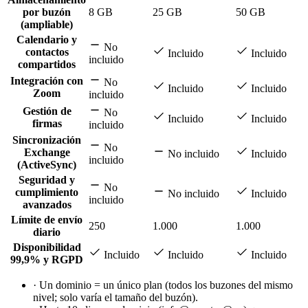
por buzón
8 GB
25 GB
50 GB
(ampliable)
Calendario y
No
contactos
Incluido
Incluido
incluido
compartidos
Integración con
No
Incluido
Incluido
Zoom
incluido
Gestión de
No
Incluido
Incluido
firmas
incluido
Sincronización
No
Exchange
No incluido
Incluido
incluido
(ActiveSync)
Seguridad y
No
cumplimiento
No incluido
Incluido
incluido
avanzados
Límite de envío
250
1.000
1.000
diario
Disponibilidad
Incluido
Incluido
Incluido
99,9% y RGPD
·
Un dominio = un único plan (todos los buzones del mismo
nivel; solo varía el tamaño del buzón).