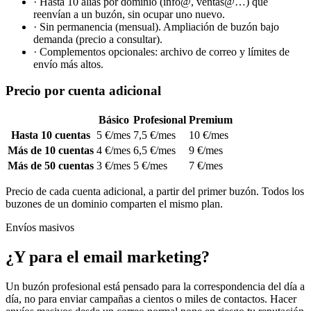
·
Hasta 10 alias por dominio (info@, ventas@…) que
reenvían a un buzón, sin ocupar uno nuevo.
·
Sin permanencia (mensual). Ampliación de buzón bajo
demanda (precio a consultar).
·
Complementos opcionales: archivo de correo y límites de
envío más altos.
Precio por cuenta adicional
Básico
Profesional
Premium
Hasta 10 cuentas
5 €/mes
7,5 €/mes
10 €/mes
Más de 10 cuentas
4 €/mes
6,5 €/mes
9 €/mes
Más de 50 cuentas
3 €/mes
5 €/mes
7 €/mes
Precio de cada cuenta adicional, a partir del primer buzón. Todos los
buzones de un dominio comparten el mismo plan.
Envíos masivos
¿Y para el email marketing?
Un buzón profesional está pensado para la correspondencia del día a
día, no para enviar campañas a cientos o miles de contactos. Hacer