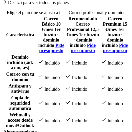
Desliza para ver todos los planes
Elige el plan que se ajusta a ti — Correo profesional y dominios
Correo
Recomendado
Correo
Básico
10
Correo
Premium
15
€/mes
1er
Profesional
12,5
€/mes
1er
Característica
buzón ·
€/mes
1er buzón
buzón ·
dominio
· dominio
dominio
incluido
Pide
incluido
Pide
incluido
Pide
presupuesto
presupuesto
presupuesto
Dominio
incluido (.ad,
Incluido
Incluido
Incluido
.com, .es)
Correo con tu
Incluido
Incluido
Incluido
dominio
Antispam y
Incluido
Incluido
Incluido
antivirus
Copia de
seguridad
Incluido
Incluido
Incluido
automática
Webmail y
acceso desde
Incluido
Incluido
Incluido
móvil/Outlook
Almacenamiento