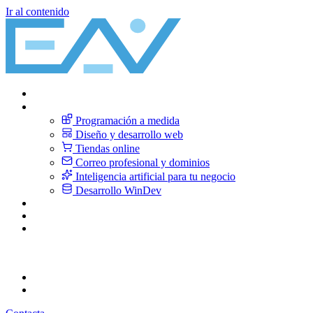
Ir al contenido
Inicio
Servicios
Programación a medida
Diseño y desarrollo web
Tiendas online
Correo profesional y dominios
Inteligencia artificial para tu negocio
Desarrollo WinDev
Sobre nosotros
Blog
Contacto
CA
Català
ES
Español