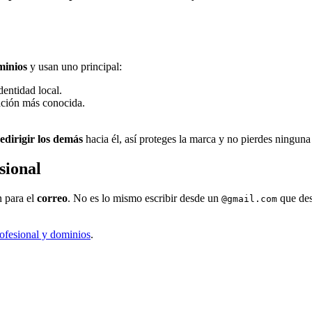
minios
y usan uno principal:
dentidad local.
nación más conocida.
edirigir los demás
hacia él, así proteges la marca y no pierdes ninguna 
sional
n para el
correo
. No es lo mismo escribir desde un
que de
@gmail.com
rofesional y dominios
.