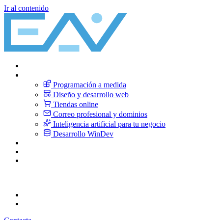
Ir al contenido
Inicio
Servicios
Programación a medida
Diseño y desarrollo web
Tiendas online
Correo profesional y dominios
Inteligencia artificial para tu negocio
Desarrollo WinDev
Sobre nosotros
Blog
Contacto
CA
Català
ES
Español