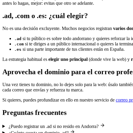
antes lo hagas, mejor: evitas que otro se adelante.
.ad, .com o .es: ¿cuál elegir?
No es una decisión excluyente. Muchos negocios registran
varios do
si tu público es sobre todo andorrano y quieres reforzar la i
.ad
si te diriges a un público internacional o quieres la termi
.com
si una parte importante de tus clientes están en España.
.es
La estrategia habitual es
elegir uno principal
(donde vive la web) y
r
Aprovecha el dominio para el correo profe
Una vez tienes tu dominio, no lo dejes solo para la web: úsalo tambié
cada correo que envías y refuerza tu marca.
Si quieres, puedes profundizar en ello en nuestro servicio de
correo p
Preguntas frecuentes
¿Puedo registrar un .ad si no resido en Andorra?
¿Cuánto cuesta un dominio .ad?