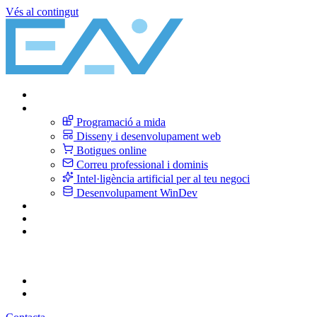
Vés al contingut
Inici
Serveis
Programació a mida
Disseny i desenvolupament web
Botigues online
Correu professional i dominis
Intel·ligència artificial per al teu negoci
Desenvolupament WinDev
Sobre nosaltres
Blog
Contacte
CA
Català
ES
Español