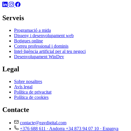
Serveis
Programació a mida
Disseny i desenvolupament web
Botigues online
Correu professional i dominis
Intel·ligència artificial per al teu negoci
Desenvolupament WinDev
Legal
Sobre nosaltres
Avís legal
Política de privacitat
Política de cookies
Contacte
contacte@eavdigital.com
+376 688 611
· Andorra
+34 873 94 07 10
· Espanya