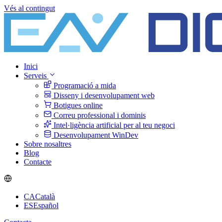
Vés al contingut
Inici
Serveis
Programació a mida
Disseny i desenvolupament web
Botigues online
Correu professional i dominis
Intel·ligència artificial per al teu negoci
Desenvolupament WinDev
Sobre nosaltres
Blog
Contacte
CA
Català
ES
Español