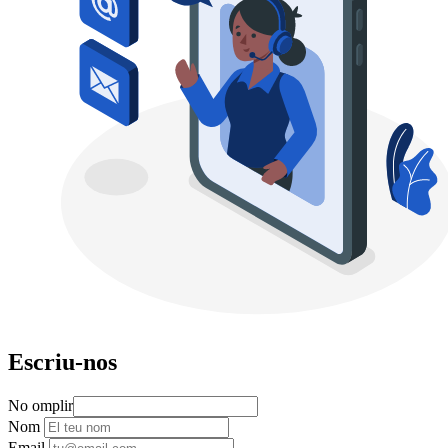
Escriu-nos
No omplir
Nom
Email