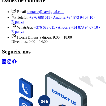
Dades de contacte
Email
contacte@eavdigital.com
Telèfon
+376 688 611
· Andorra
+34 873 94 07 10
·
Espanya
WhatsApp
+376 688 611
· Andorra
+34 873 94 07 10
·
Espanya
Horari
Dilluns a dijous: 9:00 – 18:00
Divendres: 9:00 – 14:00
Segueix-nos