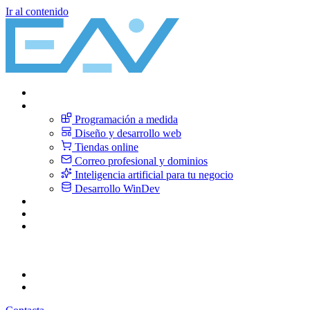
Ir al contenido
Inicio
Servicios
Programación a medida
Diseño y desarrollo web
Tiendas online
Correo profesional y dominios
Inteligencia artificial para tu negocio
Desarrollo WinDev
Sobre nosotros
Blog
Contacto
CA
Català
ES
Español